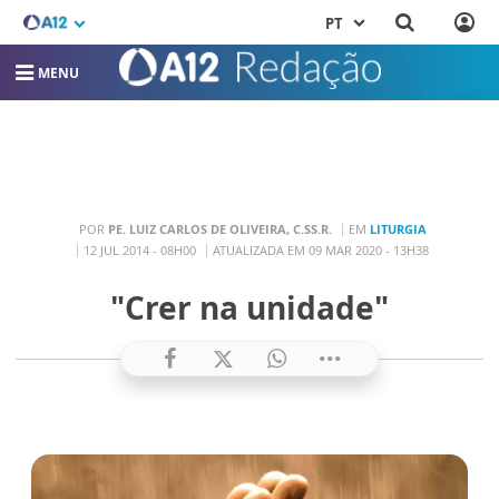
PT
MENU
POR
PE. LUIZ CARLOS DE OLIVEIRA, C.SS.R.
EM
LITURGIA
12 JUL 2014 - 08H00
ATUALIZADA EM 09 MAR 2020 - 13H38
"Crer na unidade"