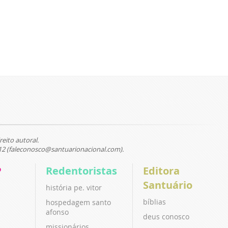
reito autoral.
12 (faleconosco@santuarionacional.com).
P
Redentoristas
Editora
Santuário
história pe. vitor
bíblias
hospedagem santo
afonso
deus conosco
missionários