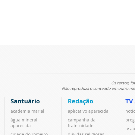
Os textos, fo
Não reproduza o conteúdo em outro meio
Santuário
Redação
TV
academia marial
aplicativo aparecida
notí
água mineral
campanha da
prog
aparecida
fraternidade
tv ao
cidade do romeiro
dúvidas religiosas