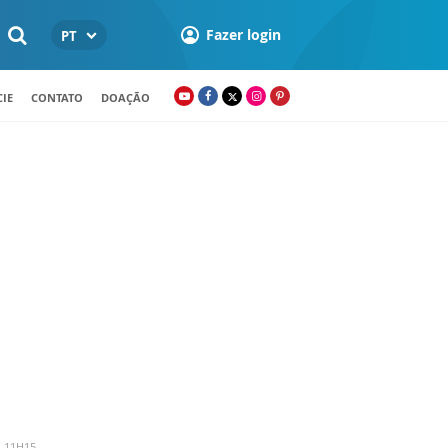
Fazer login
PT
IE
CONTATO
DOAÇÃO
- 11H15