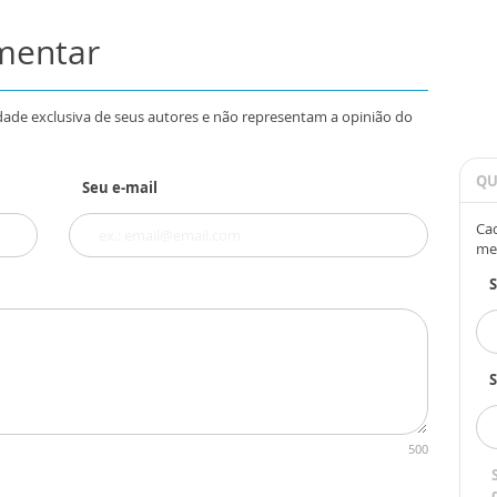
omentar
dade exclusiva de seus autores e não representam a opinião do
QU
Seu e-mail
Cad
me
S
500