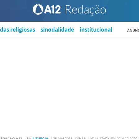
das religiosas
sinodalidade
institucional
ANUNC
REDAÇÃO A12
EM
LITURGIA
25 MAI 2015 - 09H35
ATUALIZADA EM 09 MAR 2020 