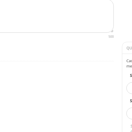
500
QU
Cad
me
S