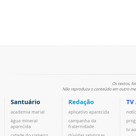
Os textos, fo
Não reproduza o conteúdo em outro meio
Santuário
Redação
TV
academia marial
aplicativo aparecida
notí
água mineral
campanha da
prog
aparecida
fraternidade
tv ao
cidade do romeiro
dúvidas religiosas