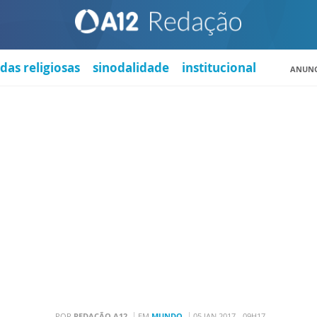
das religiosas
sinodalidade
institucional
ANUNC
POR
REDAÇÃO A12
EM
MUNDO
05 JAN 2017 - 09H17