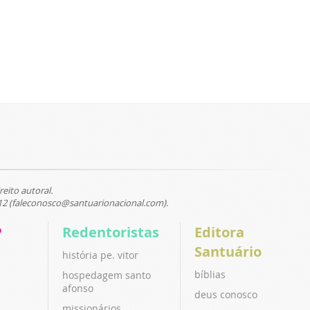
reito autoral.
12 (faleconosco@santuarionacional.com).
P
Redentoristas
Editora
Santuário
história pe. vitor
bíblias
hospedagem santo
afonso
deus conosco
missionários