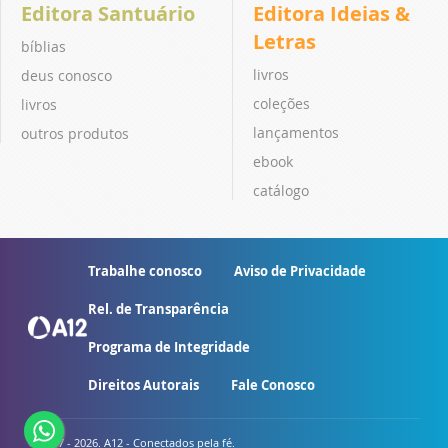
Editora Santuário
Editora Ideias &
Letras
bíblias
livros
deus conosco
coleções
livros
lançamentos
outros produtos
ebook
catálogo
Trabalhe conosco
Aviso de Privacidade
Rel. de Transparência
Programa de Integridade
Direitos Autorais
Fale Conosco
© 2007 - 2026. A12 - Conectados pela fé.