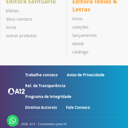
Editora Santuário
Editora Ideias &
Letras
bíblias
livros
deus conosco
coleções
livros
lançamentos
outros produtos
ebook
catálogo
Trabalhe conosco
Aviso de Privacidade
Rel. de Transparência
Programa de Integridade
Direitos Autorais
Fale Conosco
© 2007 - 2026. A12 - Conectados pela fé.