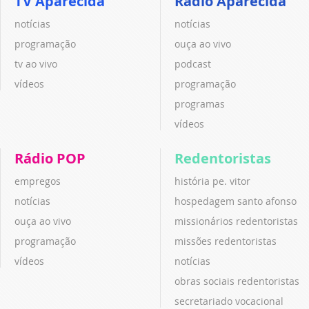
TV Aparecida
Rádio Aparecida
notícias
notícias
programação
ouça ao vivo
tv ao vivo
podcast
vídeos
programação
programas
vídeos
Rádio POP
Redentoristas
empregos
história pe. vitor
notícias
hospedagem santo afonso
ouça ao vivo
missionários redentoristas
programação
missões redentoristas
vídeos
notícias
obras sociais redentoristas
secretariado vocacional