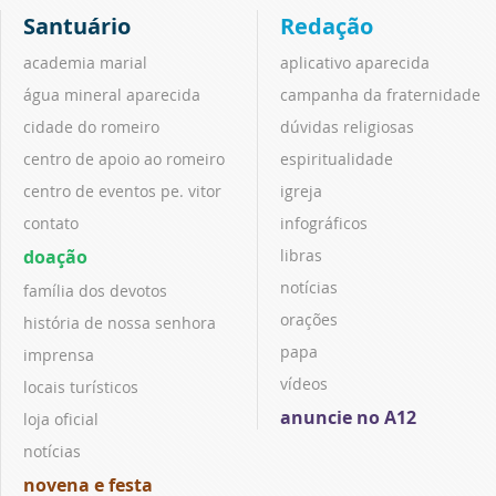
Santuário
Redação
academia marial
aplicativo aparecida
água mineral aparecida
campanha da fraternidade
cidade do romeiro
dúvidas religiosas
centro de apoio ao romeiro
espiritualidade
centro de eventos pe. vitor
igreja
contato
infográficos
doação
libras
notícias
família dos devotos
orações
história de nossa senhora
papa
imprensa
vídeos
locais turísticos
anuncie no A12
loja oficial
notícias
novena e festa