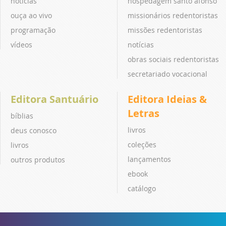
notícias
hospedagem santo afonso
ouça ao vivo
missionários redentoristas
programação
missões redentoristas
vídeos
notícias
obras sociais redentoristas
secretariado vocacional
Editora Santuário
Editora Ideias &
Letras
bíblias
livros
deus conosco
coleções
livros
lançamentos
outros produtos
ebook
catálogo