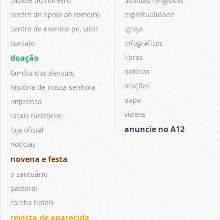
cidade do romeiro
dúvidas religiosas
centro de apoio ao romeiro
espiritualidade
centro de eventos pe. vitor
igreja
contato
infográficos
doação
libras
notícias
família dos devotos
orações
história de nossa senhora
papa
imprensa
vídeos
locais turísticos
anuncie no A12
loja oficial
notícias
novena e festa
o santuário
pastoral
rainha hotéis
revista de aparecida