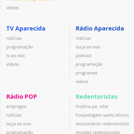
vídeos
TV Aparecida
Rádio Aparecida
notícias
notícias
programação
ouça ao vivo
tv ao vivo
podcast
vídeos
programação
programas
vídeos
Rádio POP
Redentoristas
empregos
história pe. vitor
notícias
hospedagem santo afonso
ouça ao vivo
missionários redentoristas
programação
missões redentoristas