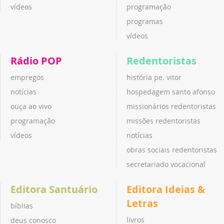
vídeos
programação
programas
vídeos
Rádio POP
Redentoristas
empregos
história pe. vitor
notícias
hospedagem santo afonso
ouça ao vivo
missionários redentoristas
programação
missões redentoristas
vídeos
notícias
obras sociais redentoristas
secretariado vocacional
Editora Santuário
Editora Ideias &
Letras
bíblias
livros
deus conosco