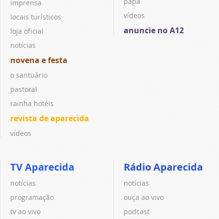
papa
imprensa
vídeos
locais turísticos
anuncie no A12
loja oficial
notícias
novena e festa
o santuário
pastoral
rainha hotéis
revista de aparecida
vídeos
TV Aparecida
Rádio Aparecida
notícias
notícias
programação
ouça ao vivo
tv ao vivo
podcast