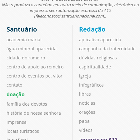
Não reproduza o conteúdo em outro meio de comunicação, eletrônico ou
impresso, sem autorização expressa do A12
(faleconosco@santuarionacional.com).
Santuário
Redação
academia marial
aplicativo aparecida
água mineral aparecida
campanha da fraternidade
cidade do romeiro
dúvidas religiosas
centro de apoio ao romeiro
espiritualidade
centro de eventos pe. vitor
igreja
contato
infográficos
doação
libras
notícias
família dos devotos
orações
história de nossa senhora
papa
imprensa
vídeos
locais turísticos
anuncie no A12