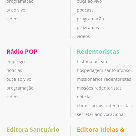
programação
ouça ao vivo
tv ao vivo
podcast
vídeos
programação
programas
vídeos
Rádio POP
Redentoristas
empregos
história pe. vitor
notícias
hospedagem santo afonso
ouça ao vivo
missionários redentoristas
programação
missões redentoristas
vídeos
notícias
obras sociais redentoristas
secretariado vocacional
Editora Santuário
Editora Ideias &