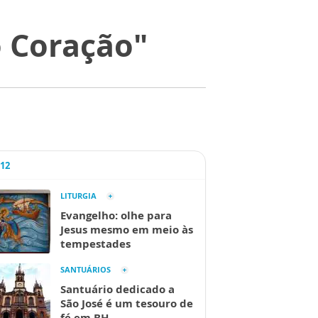
o Coração"
A12
LITURGIA
Evangelho: olhe para
Jesus mesmo em meio às
tempestades
SANTUÁRIOS
Santuário dedicado a
São José é um tesouro de
fé em BH