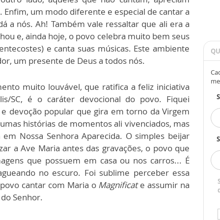
 Enfim, um modo diferente e especial de cantar a
dá a nós. Ah! Também vale ressaltar que ali era a
lhou e, ainda hoje, o povo celebra muito bem seus
Pentecostes) e canta suas músicas. Este ambiente
QU
edor, um presente de Deus a todos nós.
Cad
me
 muito louvável, que ratifica a feliz iniciativa
s/SC, é o caráter devocional do povo. Fiquei
e devoção popular que gira em torno da Virgem
gumas histórias de momentos ali vivenciados, mas
a em Nossa Senhora Aparecida. O simples beijar
S
ar a Ave Maria antes das gravações, o povo que
magens que possuem em casa ou nos carros... É
agueando no escuro. Foi sublime perceber essa
o povo cantar com Maria o
Magnificat
e assumir na
a do Senhor.