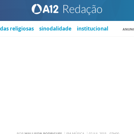
das religiosas
sinodalidade
institucional
ANUNC
POR
WALLISON RODRIGUES
EM MÚSICA
02 JUL 2015 - 07H00