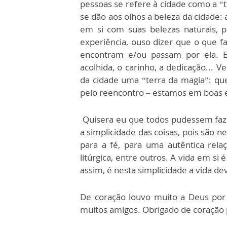
pessoas se refere à cidade como a “
se dão aos olhos a beleza da cidade: 
em si com suas belezas naturais, p
experiência, ouso dizer que o que f
encontram e/ou passam por ela. En
acolhida, o carinho, a dedicação... V
da cidade uma “terra da magia”: q
pelo reencontro – estamos em boas 
Quisera eu que todos pudessem faz
a simplicidade das coisas, pois são 
para a fé, para uma autêntica rela
litúrgica, entre outros. A vida em s
assim, é nesta simplicidade a vida d
De coração louvo muito a Deus po
muitos amigos. Obrigado de coração 