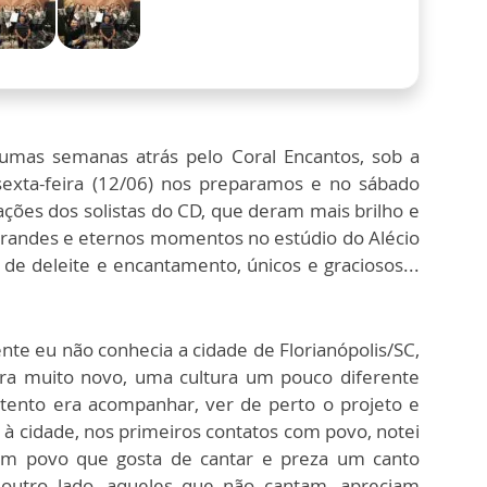
gumas semanas atrás pelo Coral Encantos, sob a
exta-feira (12/06) nos preparamos e no sábado
ões dos solistas do CD, que deram mais brilho e
grandes e eternos momentos no estúdio do Alécio
e deleite e encantamento, únicos e graciosos...
e eu não conhecia a cidade de Florianópolis/SC,
era muito novo, uma cultura um pouco diferente
ntento era acompanhar, ver de perto o projeto e
à cidade, nos primeiros contatos com povo, notei
um povo que gosta de cantar e preza um canto
 outro lado, aqueles que não cantam, apreciam