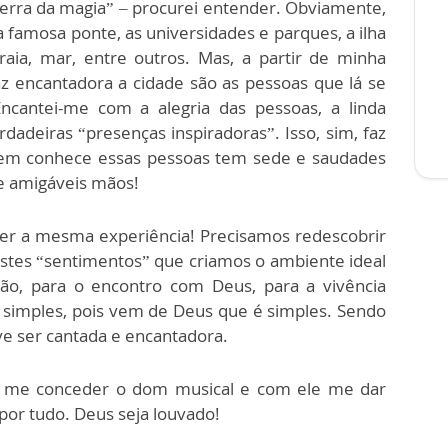
terra da magia” – procurei entender. Obviamente,
a famosa ponte, as universidades e parques, a ilha
raia, mar, entre outros. Mas, a partir de minha
az encantadora a cidade são as pessoas que lá se
cantei-me com a alegria das pessoas, a linda
erdadeiras “presenças inspiradoras”. Isso, sim, faz
uem conhece essas pessoas tem sede e saudades
e amigáveis mãos!
er a mesma experiência! Precisamos redescobrir
nestes “sentimentos” que criamos o ambiente ideal
ção, para o encontro com Deus, para a vivência
i é simples, pois vem de Deus que é simples. Sendo
eve ser cantada e encantadora.
r me conceder o dom musical e com ele me dar
por tudo. Deus seja louvado!