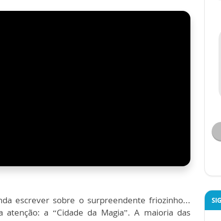
a escrever sobre o surpreendente friozinho...
SI
 atenção: a “Cidade da Magia”. A maioria das