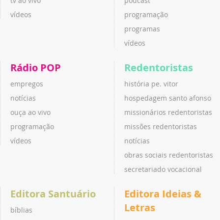
tv ao vivo
podcast
vídeos
programação
programas
vídeos
Rádio POP
Redentoristas
empregos
história pe. vitor
notícias
hospedagem santo afonso
ouça ao vivo
missionários redentoristas
programação
missões redentoristas
vídeos
notícias
obras sociais redentoristas
secretariado vocacional
Editora Santuário
Editora Ideias &
Letras
bíblias