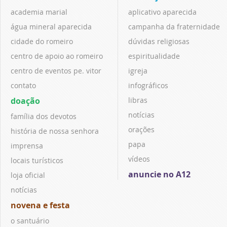
academia marial
aplicativo aparecida
água mineral aparecida
campanha da fraternidade
cidade do romeiro
dúvidas religiosas
centro de apoio ao romeiro
espiritualidade
centro de eventos pe. vitor
igreja
contato
infográficos
doação
libras
notícias
família dos devotos
orações
história de nossa senhora
papa
imprensa
vídeos
locais turísticos
anuncie no A12
loja oficial
notícias
novena e festa
o santuário