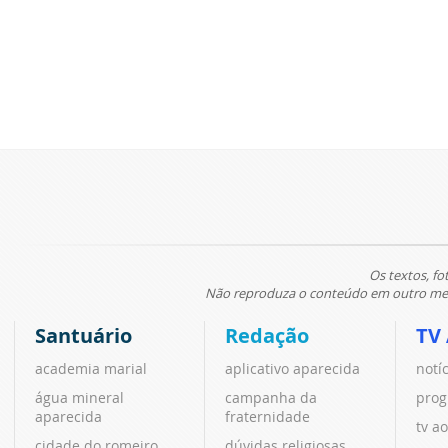
Os textos, fo
Não reproduza o conteúdo em outro meio
Santuário
Redação
TV
academia marial
aplicativo aparecida
notí
água mineral
campanha da
prog
aparecida
fraternidade
tv ao
cidade do romeiro
dúvidas religiosas