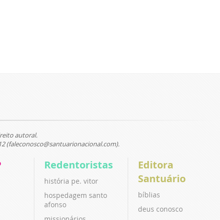
reito autoral.
12 (faleconosco@santuarionacional.com).
P
Redentoristas
Editora
Santuário
história pe. vitor
bíblias
hospedagem santo
afonso
deus conosco
missionários