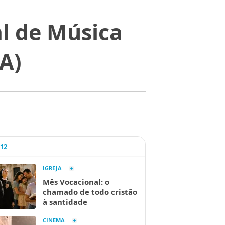
al de Música
A)
A12
IGREJA
Mês Vocacional: o
chamado de todo cristão
à santidade
CINEMA