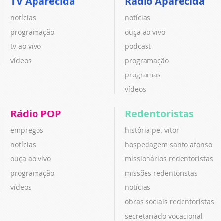
TV Aparecida
Rádio Aparecida
notícias
notícias
programação
ouça ao vivo
tv ao vivo
podcast
vídeos
programação
programas
vídeos
Rádio POP
Redentoristas
empregos
história pe. vitor
notícias
hospedagem santo afonso
ouça ao vivo
missionários redentoristas
programação
missões redentoristas
vídeos
notícias
obras sociais redentoristas
secretariado vocacional