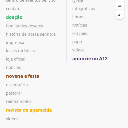
centro de eventos pe. vitor
igreja
contato
infográficos
doação
libras
notícias
família dos devotos
orações
história de nossa senhora
papa
imprensa
vídeos
locais turísticos
anuncie no A12
loja oficial
notícias
novena e festa
o santuário
pastoral
rainha hotéis
revista de aparecida
vídeos