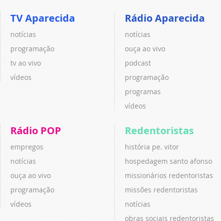
TV Aparecida
Rádio Aparecida
notícias
notícias
programação
ouça ao vivo
tv ao vivo
podcast
vídeos
programação
programas
vídeos
Rádio POP
Redentoristas
empregos
história pe. vitor
notícias
hospedagem santo afonso
ouça ao vivo
missionários redentoristas
programação
missões redentoristas
vídeos
notícias
obras sociais redentoristas