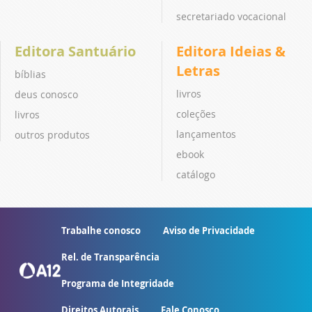
secretariado vocacional
Editora Santuário
Editora Ideias &
Letras
bíblias
livros
deus conosco
coleções
livros
lançamentos
outros produtos
ebook
catálogo
Trabalhe conosco
Aviso de Privacidade
Rel. de Transparência
Programa de Integridade
Direitos Autorais
Fale Conosco