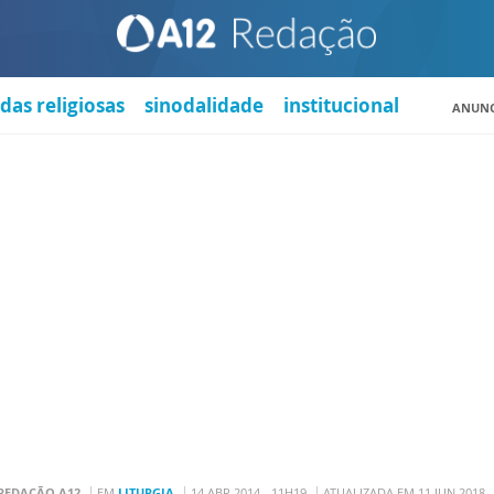
das religiosas
sinodalidade
institucional
ANUNC
REDAÇÃO A12
EM
LITURGIA
14 ABR 2014 - 11H19
ATUALIZADA EM 11 JUN 2018 -