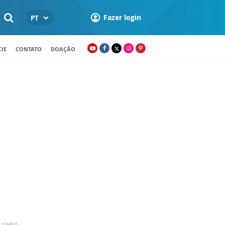
Fazer login
PT
IE
CONTATO
DOAÇÃO
 10H54