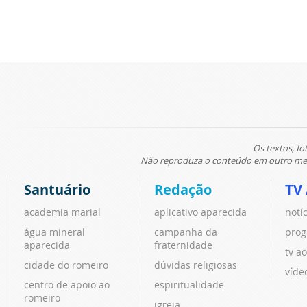
Os textos, fo
Não reproduza o conteúdo em outro meio
Santuário
Redação
TV
academia marial
aplicativo aparecida
notí
água mineral
campanha da
prog
aparecida
fraternidade
tv ao
cidade do romeiro
dúvidas religiosas
víde
centro de apoio ao
espiritualidade
romeiro
igreja