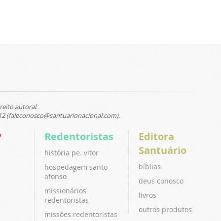
reito autoral.
12 (faleconosco@santuarionacional.com).
P
Redentoristas
Editora
Santuário
história pe. vitor
bíblias
hospedagem santo
afonso
deus conosco
missionários
livros
redentoristas
outros produtos
missões redentoristas