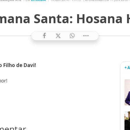
mana Santa: Hosana 
 Filho de Davi!
+ 
or!
omentar