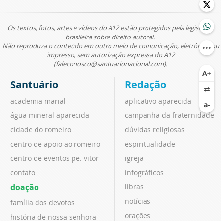
Os textos, fotos, artes e vídeos do A12 estão protegidos pela legislação
brasileira sobre direito autoral.
Não reproduza o conteúdo em outro meio de comunicação, eletrônico ou
impresso, sem autorização expressa do A12
(faleconosco@santuarionacional.com).
Santuário
Redação
academia marial
aplicativo aparecida
água mineral aparecida
campanha da fraternidade
cidade do romeiro
dúvidas religiosas
centro de apoio ao romeiro
espiritualidade
centro de eventos pe. vitor
igreja
contato
infográficos
doação
libras
notícias
família dos devotos
orações
história de nossa senhora