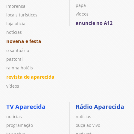
papa
imprensa
vídeos
locais turísticos
anuncie no A12
loja oficial
notícias
novena e festa
o santuário
pastoral
rainha hotéis
revista de aparecida
vídeos
TV Aparecida
Rádio Aparecida
notícias
notícias
programação
ouça ao vivo
tv ao vivo
podcast