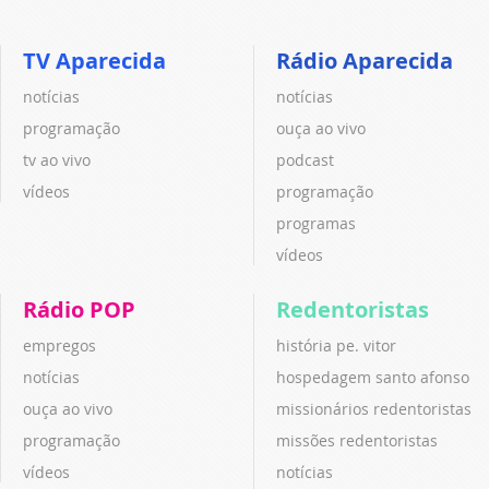
TV Aparecida
Rádio Aparecida
notícias
notícias
programação
ouça ao vivo
tv ao vivo
podcast
vídeos
programação
programas
vídeos
Rádio POP
Redentoristas
empregos
história pe. vitor
notícias
hospedagem santo afonso
ouça ao vivo
missionários redentoristas
programação
missões redentoristas
vídeos
notícias