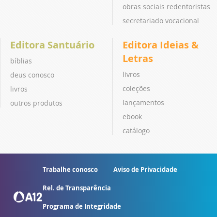
obras sociais redentoristas
secretariado vocacional
Editora Santuário
Editora Ideias &
Letras
bíblias
livros
deus conosco
coleções
livros
lançamentos
outros produtos
ebook
catálogo
Trabalhe conosco
Aviso de Privacidade
Rel. de Transparência
Programa de Integridade