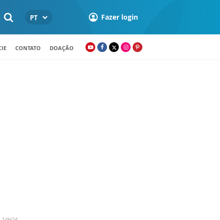
Fazer login
PT
IE
CONTATO
DOAÇÃO
- 14H24