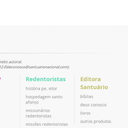
reito autoral.
12 (faleconosco@santuarionacional.com).
P
Redentoristas
Editora
Santuário
história pe. vitor
bíblias
hospedagem santo
afonso
deus conosco
missionários
livros
redentoristas
outros produtos
missões redentoristas