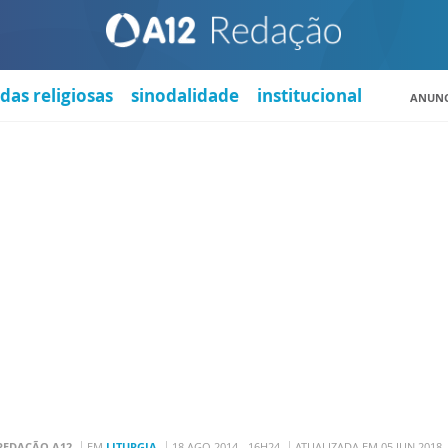
das religiosas
sinodalidade
institucional
ANUNC
REDAÇÃO A12
EM
LITURGIA
18 AGO 2014 - 16H24
ATUALIZADA EM 05 JUN 2018 