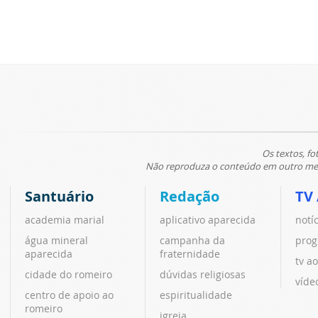
Os textos, fo
Não reproduza o conteúdo em outro meio
Santuário
Redação
TV
academia marial
aplicativo aparecida
notí
água mineral
campanha da
prog
aparecida
fraternidade
tv ao
cidade do romeiro
dúvidas religiosas
víde
centro de apoio ao
espiritualidade
romeiro
igreja