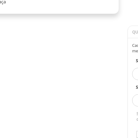
aça
QU
Cad
me
S