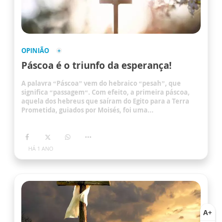
OPINIÃO
Páscoa é o triunfo da esperança!
A palavra “Páscoa” vem do hebraico “pesah”, que
significa “passagem“. Com efeito, a primeira páscoa,
aquela dos hebreus que saíram do Egito para a Terra
Prometida, guiados por Moisés, foi uma...
HÁ 1 ANO