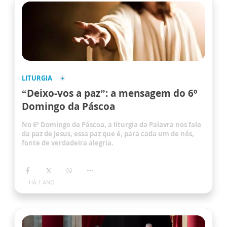
LITURGIA
“Deixo-vos a paz”: a mensagem do 6º
Domingo da Páscoa
No 6º Domingo da Páscoa, a liturgia da Palavra nos fala
da paz de Jesus, essa paz que é, para cada um de nós,
fonte de verdadeira alegria.
HÁ 1 ANO