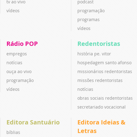
tv ao vivo
podcast
vídeos
programação
programas
vídeos
Rádio POP
Redentoristas
empregos
história pe. vitor
notícias
hospedagem santo afonso
ouça ao vivo
missionários redentoristas
programação
missões redentoristas
vídeos
notícias
obras sociais redentoristas
secretariado vocacional
Editora Santuário
Editora Ideias &
Letras
bíblias