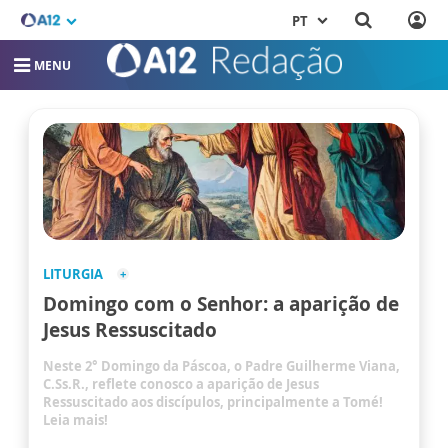
PT
MENU
LITURGIA
Domingo com o Senhor: a aparição de
Jesus Ressuscitado
Neste 2° Domingo da Páscoa, o Padre Guilherme Viana,
C.Ss.R., reflete conosco a aparição de Jesus
Ressuscitado aos discípulos, principalmente a Tomé!
Leia mais!