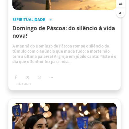
ESPIRITUALIDADE
Domingo de Páscoa: do silêncio à vida
nova!
A manhã do Domingo de Páscoa rompe o silêncio do
túmulo com o anúncio que muda tudo: a morte não
tem a última palavra! A Igreja em júbilo canta: “Este é o
dia que o Senhor fez para nós:...
HÁ 1 ANO