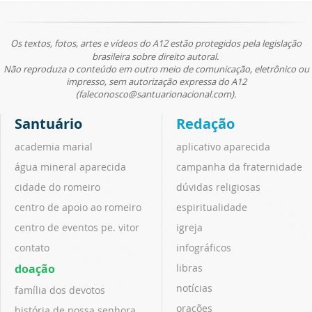
Os textos, fotos, artes e vídeos do A12 estão protegidos pela legislação
brasileira sobre direito autoral.
Não reproduza o conteúdo em outro meio de comunicação, eletrônico ou
impresso, sem autorização expressa do A12
(faleconosco@santuarionacional.com).
Santuário
Redação
academia marial
aplicativo aparecida
água mineral aparecida
campanha da fraternidade
cidade do romeiro
dúvidas religiosas
centro de apoio ao romeiro
espiritualidade
centro de eventos pe. vitor
igreja
contato
infográficos
doação
libras
notícias
família dos devotos
orações
história de nossa senhora