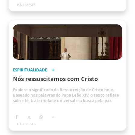
HÁ 4 MESES
ESPIRITUALIDADE
Nós ressuscitamos com Cristo
Explore o significado da Ressurreição de Cristo hoje.
Baseado nas palavras do Papa Leão XIV, o texto reflete
sobre fé, fraternidade universal e a busca pela paz.
HÁ 4 MESES