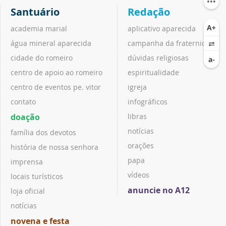
Santuário
Redação
academia marial
aplicativo aparecida
água mineral aparecida
campanha da fraternidade
cidade do romeiro
dúvidas religiosas
centro de apoio ao romeiro
espiritualidade
centro de eventos pe. vitor
igreja
contato
infográficos
doação
libras
notícias
família dos devotos
orações
história de nossa senhora
papa
imprensa
vídeos
locais turísticos
anuncie no A12
loja oficial
notícias
novena e festa