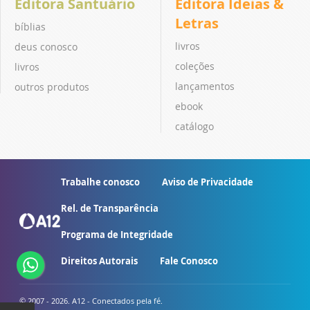
Editora Santuário
Editora Ideias &
Letras
bíblias
livros
deus conosco
coleções
livros
lançamentos
outros produtos
ebook
catálogo
Trabalhe conosco
Aviso de Privacidade
Rel. de Transparência
Programa de Integridade
Direitos Autorais
Fale Conosco
© 2007 - 2026. A12 - Conectados pela fé.