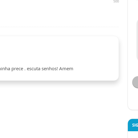
500
 minha prece . escuta senhos! Amem
SI