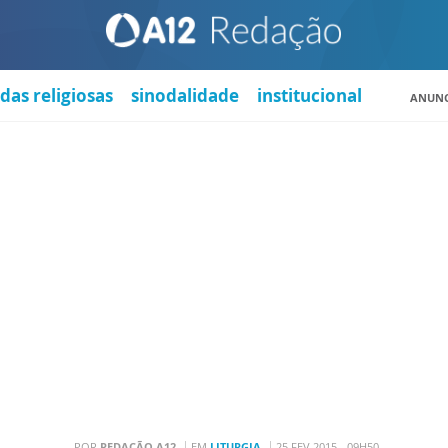
das religiosas
sinodalidade
institucional
ANUNC
POR
REDAÇÃO A12
EM
LITURGIA
25 FEV 2015 - 09H50