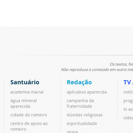
Os textos, fo
Não reproduza o conteúdo em outro meio
Santuário
Redação
TV
academia marial
aplicativo aparecida
notí
água mineral
campanha da
prog
aparecida
fraternidade
tv ao
cidade do romeiro
dúvidas religiosas
víde
centro de apoio ao
espiritualidade
romeiro
igreja