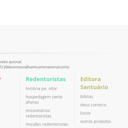
reito autoral.
12 (faleconosco@santuarionacional.com).
P
Redentoristas
Editora
Santuário
história pe. vitor
bíblias
hospedagem santo
afonso
deus conosco
missionários
livros
redentoristas
outros produtos
missões redentoristas