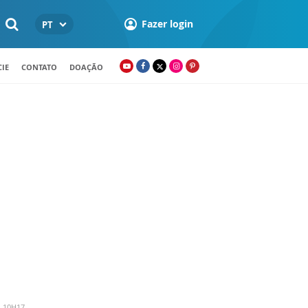
Fazer login
PT
IE
CONTATO
DOAÇÃO
- 10H17