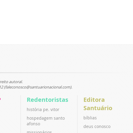
reito autoral.
12 (faleconosco@santuarionacional.com).
P
Redentoristas
Editora
Santuário
história pe. vitor
bíblias
hospedagem santo
afonso
deus conosco
missionários