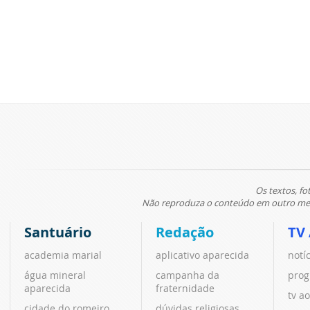
Os textos, fo
Não reproduza o conteúdo em outro meio
Santuário
Redação
TV
academia marial
aplicativo aparecida
notí
água mineral
campanha da
prog
aparecida
fraternidade
tv ao
cidade do romeiro
dúvidas religiosas