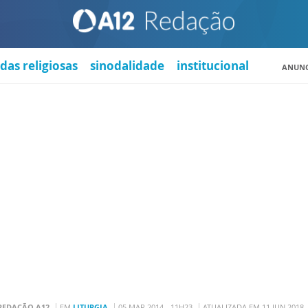
das religiosas
sinodalidade
institucional
ANUNC
REDAÇÃO A12
EM
LITURGIA
05 MAR 2014 - 11H23
ATUALIZADA EM 11 JUN 2018 