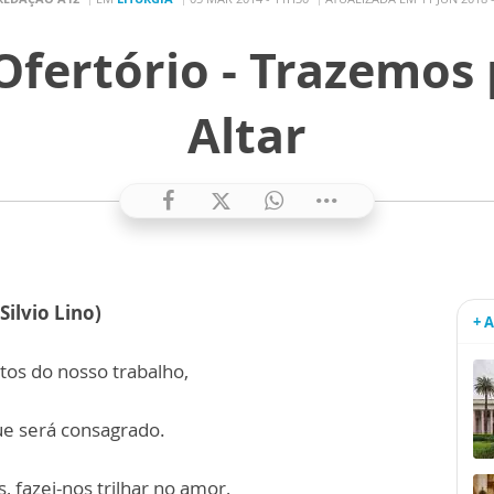
fertório - Trazemos 
Altar
lvio Lino)
+ 
utos do nosso trabalho,
e será consagrado.
 fazei-nos trilhar no amor,