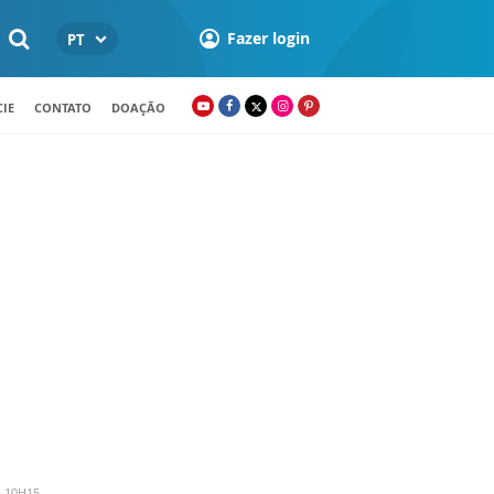
Fazer login
PT
IE
CONTATO
DOAÇÃO
- 10H15