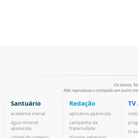
Os textos, fo
Não reproduza o conteúdo em outro meio
Santuário
Redação
TV
academia marial
aplicativo aparecida
notí
água mineral
campanha da
prog
aparecida
fraternidade
tv ao
cidade do romeiro
dúvidas religiosas