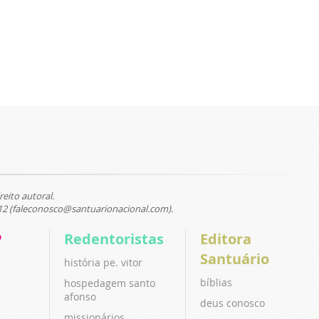
reito autoral.
12 (faleconosco@santuarionacional.com).
P
Redentoristas
Editora
Santuário
história pe. vitor
bíblias
hospedagem santo
afonso
deus conosco
missionários