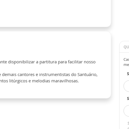
QU
Cad
te disponibilizar a partitura para facilitar nosso
me
 e demais cantores e instrumentistas do Santuário,
os litúrgicos e melodias maravilhosas.
S