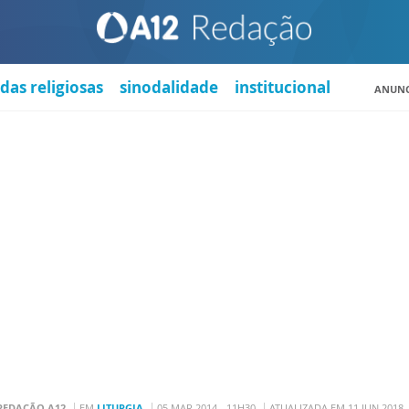
das religiosas
sinodalidade
institucional
ANUNC
REDAÇÃO A12
EM
LITURGIA
05 MAR 2014 - 11H30
ATUALIZADA EM 11 JUN 2018 