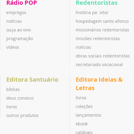
Rádio POP
Redentoristas
empregos
história pe. vitor
notícias
hospedagem santo afonso
ouça ao vivo
missionários redentoristas
programação
missões redentoristas
vídeos
notícias
obras sociais redentoristas
secretariado vocacional
Editora Santuário
Editora Ideias &
Letras
bíblias
livros
deus conosco
coleções
livros
lançamentos
outros produtos
ebook
catálogo