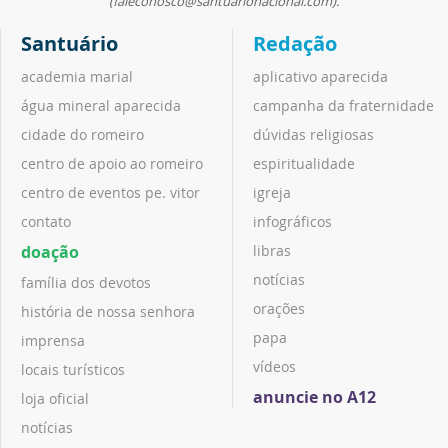
(faleconosco@santuarionacional.com).
Santuário
Redação
academia marial
aplicativo aparecida
água mineral aparecida
campanha da fraternidade
cidade do romeiro
dúvidas religiosas
centro de apoio ao romeiro
espiritualidade
centro de eventos pe. vitor
igreja
contato
infográficos
doação
libras
notícias
família dos devotos
orações
história de nossa senhora
papa
imprensa
vídeos
locais turísticos
anuncie no A12
loja oficial
notícias