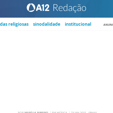
das religiosas
sinodalidade
institucional
ANUNC
POR
MARÍLIA RIBEIRO
EM MÚSICA
23 JAN 2015 - 08H44