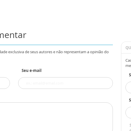
omentar
QU
dade exclusiva de seus autores e não representam a opinião do
Cad
me
Seu e-mail
S