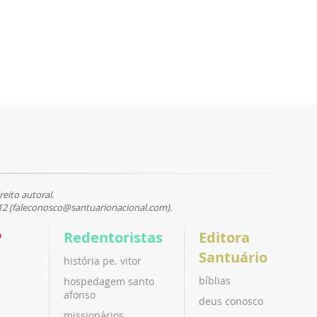
reito autoral.
12 (faleconosco@santuarionacional.com).
P
Redentoristas
Editora
Santuário
história pe. vitor
bíblias
hospedagem santo
afonso
deus conosco
missionários