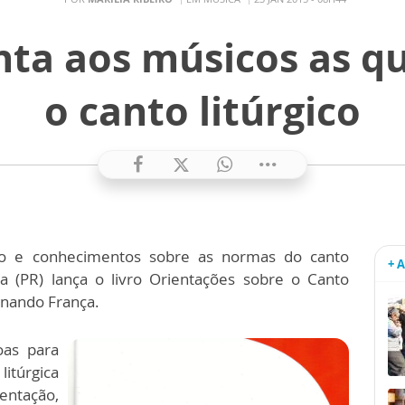
nta aos músicos as q
o canto litúrgico
ão e conhecimentos sobre as normas do canto
+ 
na (PR) lança o livro Orientações sobre o Canto
ernando França.
oas para
itúrgica
entação,