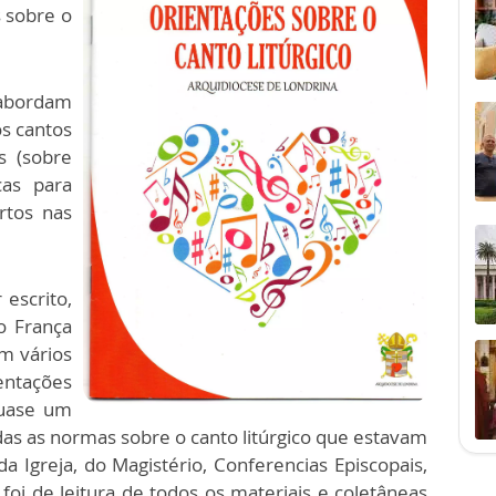
 sobre o
 abordam
os cantos
s (sobre
cas para
rtos nas
 escrito,
o França
m vários
entações
quase um
das as normas sobre o canto litúrgico que estavam
 Igreja, do Magistério, Conferencias Episcopais,
 foi de leitura de todos os materiais e coletâneas