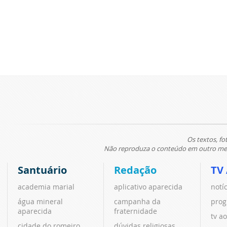
Os textos, fo
Não reproduza o conteúdo em outro meio
Santuário
Redação
TV
academia marial
aplicativo aparecida
notí
água mineral
campanha da
prog
aparecida
fraternidade
tv ao
cidade do romeiro
dúvidas religiosas