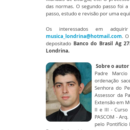
das normas. O segundo passo foi a 
passo, estudo e revisão por uma equ
Os interessados em adquirir
musica_londrina@hotmail.com
. O
depositado
Banco do Brasil
Ag 27
Londrina.
Sobre o autor
Padre Marcio
ordenação sac
Senhora do Pe
Assessor da Pa
Extensão em Mús
II e III - Cur
PASCOM - Arq. 
pelo Pontifício