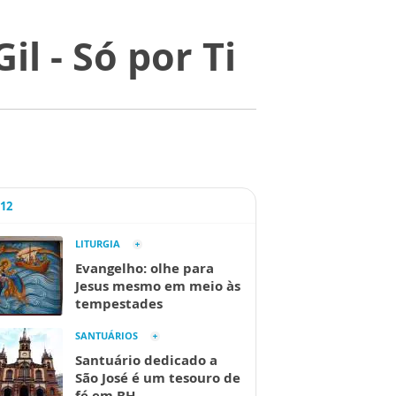
l - Só por Ti
A12
LITURGIA
Evangelho: olhe para
Jesus mesmo em meio às
tempestades
SANTUÁRIOS
Santuário dedicado a
São José é um tesouro de
fé em BH