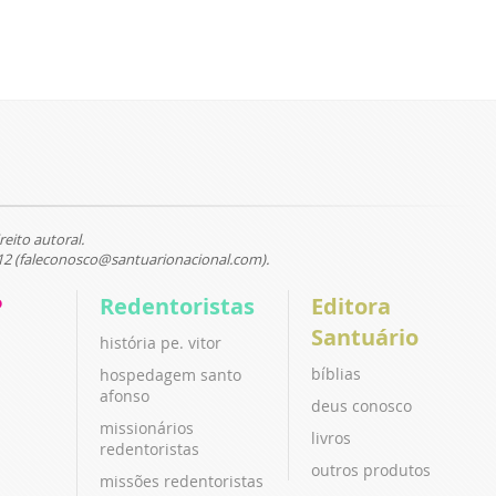
reito autoral.
12 (faleconosco@santuarionacional.com).
P
Redentoristas
Editora
Santuário
história pe. vitor
bíblias
hospedagem santo
afonso
deus conosco
missionários
livros
redentoristas
outros produtos
missões redentoristas