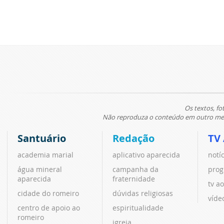
Os textos, fo
Não reproduza o conteúdo em outro meio
Santuário
Redação
TV
academia marial
aplicativo aparecida
notí
água mineral
campanha da
prog
aparecida
fraternidade
tv ao
cidade do romeiro
dúvidas religiosas
víde
centro de apoio ao
espiritualidade
romeiro
igreja