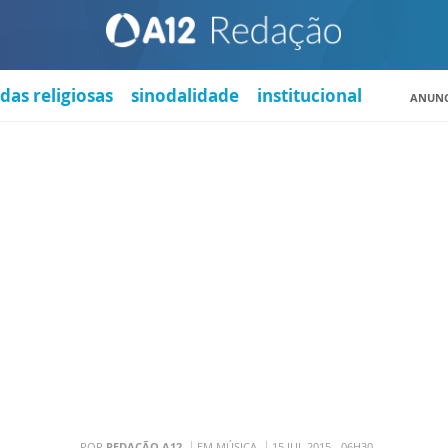
das religiosas
sinodalidade
institucional
ANUNC
POR
REDAÇÃO A12
EM MÚSICA
15 JUL 2015 - 06H30