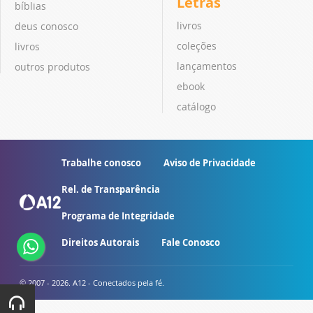
Letras
bíblias
livros
deus conosco
coleções
livros
lançamentos
outros produtos
ebook
catálogo
Trabalhe conosco
Aviso de Privacidade
Rel. de Transparência
Programa de Integridade
Direitos Autorais
Fale Conosco
© 2007 - 2026. A12 - Conectados pela fé.