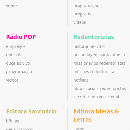
vídeos
programação
programas
vídeos
Rádio POP
Redentoristas
empregos
história pe. vitor
notícias
hospedagem santo afonso
ouça ao vivo
missionários redentoristas
programação
missões redentoristas
vídeos
notícias
obras sociais redentoristas
secretariado vocacional
Editora Santuário
Editora Ideias &
Letras
bíblias
livros
deus conosco