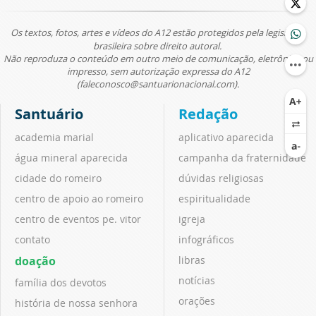
Os textos, fotos, artes e vídeos do A12 estão protegidos pela legislação
brasileira sobre direito autoral.
Não reproduza o conteúdo em outro meio de comunicação, eletrônico ou
impresso, sem autorização expressa do A12
(faleconosco@santuarionacional.com).
Santuário
Redação
academia marial
aplicativo aparecida
água mineral aparecida
campanha da fraternidade
cidade do romeiro
dúvidas religiosas
centro de apoio ao romeiro
espiritualidade
centro de eventos pe. vitor
igreja
contato
infográficos
doação
libras
notícias
família dos devotos
orações
história de nossa senhora