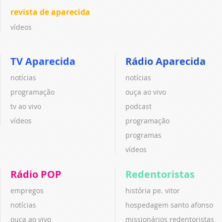
revista de aparecida
vídeos
TV Aparecida
Rádio Aparecida
notícias
notícias
programação
ouça ao vivo
tv ao vivo
podcast
vídeos
programação
programas
vídeos
Rádio POP
Redentoristas
empregos
história pe. vitor
notícias
hospedagem santo afonso
ouça ao vivo
missionários redentoristas