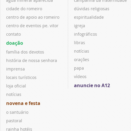
água mineral aparecida
campanha da fraternidade
cidade do romeiro
dúvidas religiosas
centro de apoio ao romeiro
espiritualidade
centro de eventos pe. vitor
igreja
contato
infográficos
doação
libras
notícias
família dos devotos
orações
história de nossa senhora
papa
imprensa
vídeos
locais turísticos
anuncie no A12
loja oficial
notícias
novena e festa
o santuário
pastoral
rainha hotéis