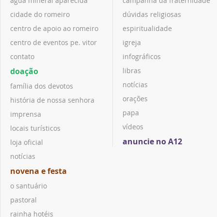
água mineral aparecida
campanha da fraternidade
cidade do romeiro
dúvidas religiosas
centro de apoio ao romeiro
espiritualidade
centro de eventos pe. vitor
igreja
contato
infográficos
doação
libras
notícias
família dos devotos
orações
história de nossa senhora
papa
imprensa
vídeos
locais turísticos
anuncie no A12
loja oficial
notícias
novena e festa
o santuário
pastoral
rainha hotéis