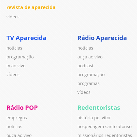
revista de aparecida
vídeos
TV Aparecida
Rádio Aparecida
notícias
notícias
programação
ouça ao vivo
tv ao vivo
podcast
vídeos
programação
programas
vídeos
Rádio POP
Redentoristas
empregos
história pe. vitor
notícias
hospedagem santo afonso
ouça ao vivo
missionários redentoristas