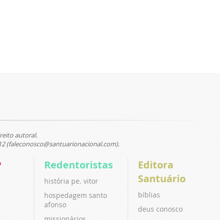
reito autoral.
12 (faleconosco@santuarionacional.com).
P
Redentoristas
Editora
Santuário
história pe. vitor
bíblias
hospedagem santo
afonso
deus conosco
missionários