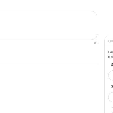
QU
500
Cad
me
S