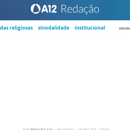
das religiosas
sinodalidade
institucional
ANUNC
POR
REDAÇÃO A12
EM MÚSICA
30 DEZ 2015 - 07H00