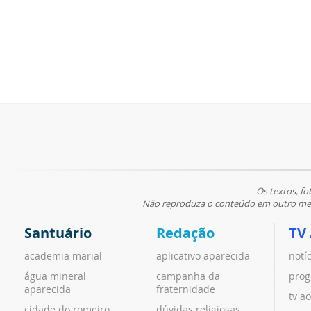
Os textos, fo
Não reproduza o conteúdo em outro meio
Santuário
Redação
TV
academia marial
aplicativo aparecida
notí
água mineral
campanha da
prog
aparecida
fraternidade
tv ao
cidade do romeiro
dúvidas religiosas