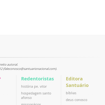
reito autoral.
12 (faleconosco@santuarionacional.com).
P
Redentoristas
Editora
Santuário
história pe. vitor
bíblias
hospedagem santo
afonso
deus conosco
missionários