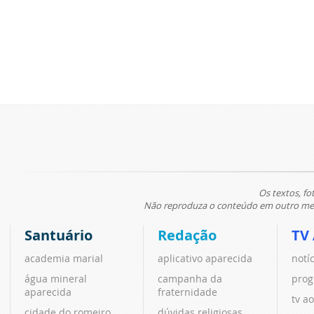
Os textos, fo
Não reproduza o conteúdo em outro meio
Santuário
Redação
TV
academia marial
aplicativo aparecida
notí
água mineral
campanha da
prog
aparecida
fraternidade
tv ao
cidade do romeiro
dúvidas religiosas