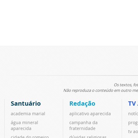
Os textos, fo
Não reproduza o conteúdo em outro meio
Santuário
Redação
TV
academia marial
aplicativo aparecida
notí
água mineral
campanha da
prog
aparecida
fraternidade
tv ao
cidade do romeiro
dúvidas religiosas