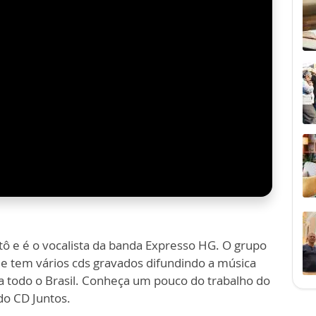
ô e é o vocalista da banda Expresso HG. O grupo
je tem vários cds gravados difundindo a música
 a todo o Brasil. Conheça um pouco do trabalho do
do CD Juntos.