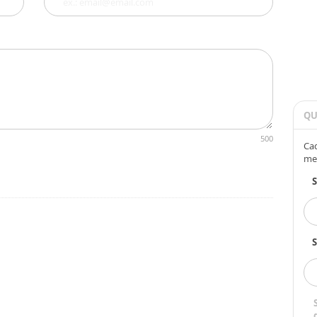
QU
500
Cad
me
S