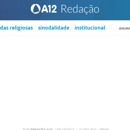
das religiosas
sinodalidade
institucional
ANUNC
POR
REDAÇÃO A12
EM MÚSICA
23 DEZ 2015 - 08H00