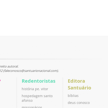
reito autoral.
12 (faleconosco@santuarionacional.com).
P
Redentoristas
Editora
Santuário
história pe. vitor
bíblias
hospedagem santo
afonso
deus conosco
missionários