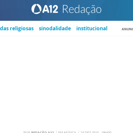
das religiosas
sinodalidade
institucional
ANUNC
POR
REDAÇÃO A12
EM MÚSICA
23 DEZ 2015 - 08H00