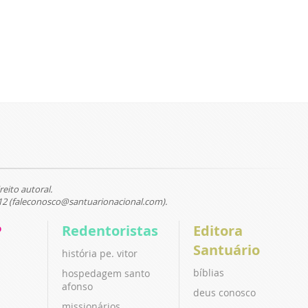
reito autoral.
12 (faleconosco@santuarionacional.com).
P
Redentoristas
Editora
Santuário
história pe. vitor
bíblias
hospedagem santo
afonso
deus conosco
missionários