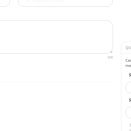
QU
500
Cad
me
S