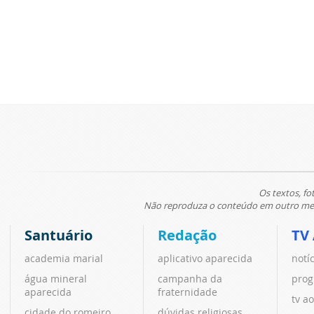
Os textos, fo
Não reproduza o conteúdo em outro meio
Santuário
Redação
TV
academia marial
aplicativo aparecida
notí
água mineral
campanha da
prog
aparecida
fraternidade
tv ao
cidade do romeiro
dúvidas religiosas