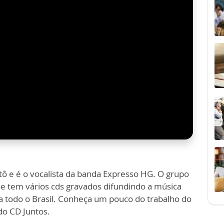
ô e é o vocalista da banda Expresso HG. O grupo
je tem vários cds gravados difundindo a música
 a todo o Brasil. Conheça um pouco do trabalho do
do CD Juntos.