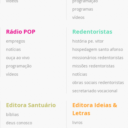
vídeos
programação
programas
vídeos
Rádio POP
Redentoristas
empregos
história pe. vitor
notícias
hospedagem santo afonso
ouça ao vivo
missionários redentoristas
programação
missões redentoristas
vídeos
notícias
obras sociais redentoristas
secretariado vocacional
Editora Santuário
Editora Ideias &
Letras
bíblias
livros
deus conosco