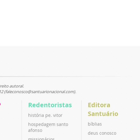
reito autoral.
12 (faleconosco@santuarionacional.com).
P
Redentoristas
Editora
Santuário
história pe. vitor
bíblias
hospedagem santo
afonso
deus conosco
missionários