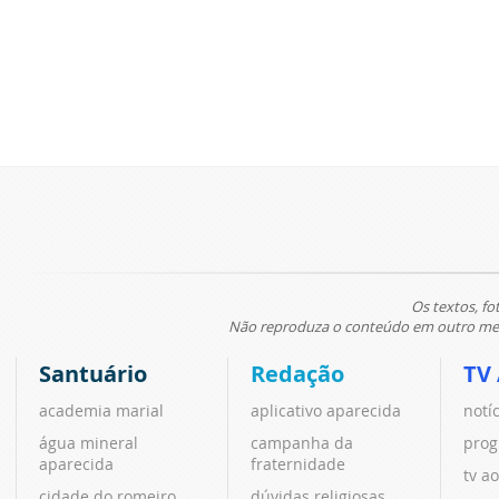
Os textos, fo
Não reproduza o conteúdo em outro meio
Santuário
Redação
TV
academia marial
aplicativo aparecida
notí
água mineral
campanha da
prog
aparecida
fraternidade
tv ao
cidade do romeiro
dúvidas religiosas