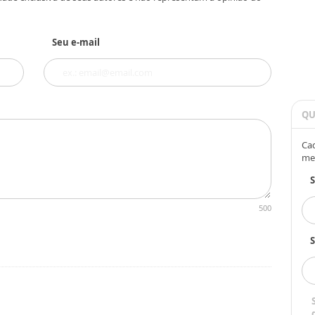
Seu e-mail
QU
Cad
me
500
S