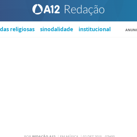
das religiosas
sinodalidade
institucional
ANUNC
POR
REDAÇÃO A12
EM MÚSICA
02 DEZ 2015 - 07H00