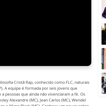
Filosofia Cristã Rap, conhecido como FLC, naturais
). A equipe é formada por seis jovens que
e a pessoas que ainda não vivenciaram a fé. Os
esley Alexandre (MC), Jean Carlos (MC), Wendel
arcos e Mano Black (MC). Conheça um pouco sobre