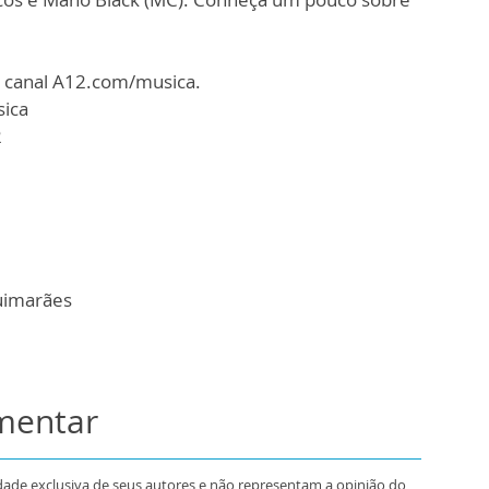
o canal A12.com/musica.
sica
2
uimarães
omentar
dade exclusiva de seus autores e não representam a opinião do