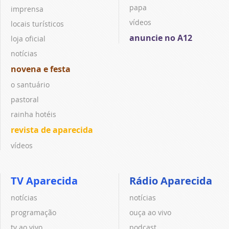
papa
imprensa
vídeos
locais turísticos
anuncie no A12
loja oficial
notícias
novena e festa
o santuário
pastoral
rainha hotéis
revista de aparecida
vídeos
TV Aparecida
Rádio Aparecida
notícias
notícias
programação
ouça ao vivo
tv ao vivo
podcast