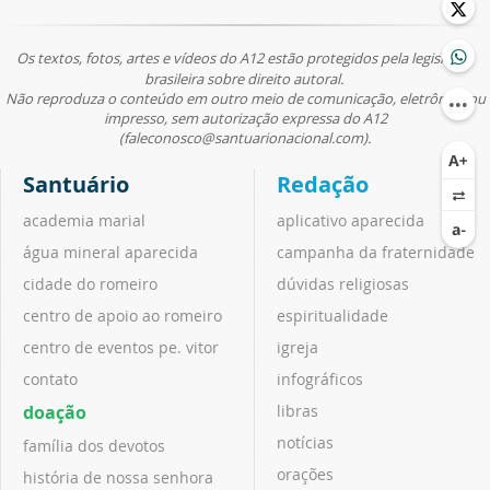
Os textos, fotos, artes e vídeos do A12 estão protegidos pela legislação
brasileira sobre direito autoral.
Não reproduza o conteúdo em outro meio de comunicação, eletrônico ou
impresso, sem autorização expressa do A12
(faleconosco@santuarionacional.com).
Santuário
Redação
academia marial
aplicativo aparecida
água mineral aparecida
campanha da fraternidade
cidade do romeiro
dúvidas religiosas
centro de apoio ao romeiro
espiritualidade
centro de eventos pe. vitor
igreja
contato
infográficos
doação
libras
notícias
família dos devotos
orações
história de nossa senhora