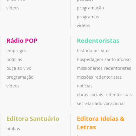
vídeos
programação
programas
vídeos
Rádio POP
Redentoristas
empregos
história pe. vitor
notícias
hospedagem santo afonso
ouça ao vivo
missionários redentoristas
programação
missões redentoristas
vídeos
notícias
obras sociais redentoristas
secretariado vocacional
Editora Santuário
Editora Ideias &
Letras
bíblias