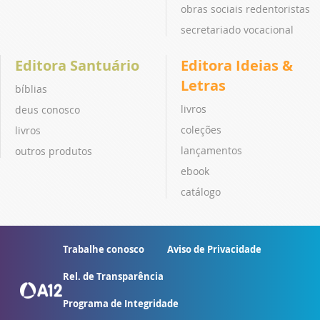
obras sociais redentoristas
secretariado vocacional
Editora Santuário
Editora Ideias &
Letras
bíblias
livros
deus conosco
coleções
livros
lançamentos
outros produtos
ebook
catálogo
Trabalhe conosco
Aviso de Privacidade
Rel. de Transparência
Programa de Integridade