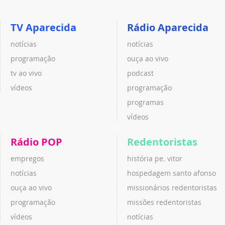
TV Aparecida
Rádio Aparecida
notícias
notícias
programação
ouça ao vivo
tv ao vivo
podcast
vídeos
programação
programas
vídeos
Rádio POP
Redentoristas
empregos
história pe. vitor
notícias
hospedagem santo afonso
ouça ao vivo
missionários redentoristas
programação
missões redentoristas
vídeos
notícias