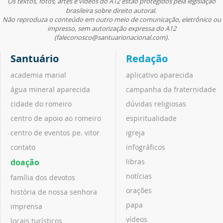
Os textos, fotos, artes e vídeos do A12 estão protegidos pela legislação
brasileira sobre direito autoral.
Não reproduza o conteúdo em outro meio de comunicação, eletrônico ou
impresso, sem autorização expressa do A12
(faleconosco@santuarionacional.com).
Santuário
Redação
academia marial
aplicativo aparecida
água mineral aparecida
campanha da fraternidade
cidade do romeiro
dúvidas religiosas
centro de apoio ao romeiro
espiritualidade
centro de eventos pe. vitor
igreja
contato
infográficos
doação
libras
notícias
família dos devotos
orações
história de nossa senhora
papa
imprensa
vídeos
locais turísticos