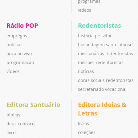
programas
vídeos
Rádio POP
Redentoristas
empregos
história pe. vitor
notícias
hospedagem santo afonso
ouça ao vivo
missionários redentoristas
programação
missões redentoristas
vídeos
notícias
obras sociais redentoristas
secretariado vocacional
Editora Santuário
Editora Ideias &
Letras
bíblias
livros
deus conosco
coleções
livros