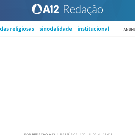
das religiosas
sinodalidade
institucional
ANUNC
POR
REDAÇÃO A12
EM MÚSICA
22 JUL 2014 - 11H15