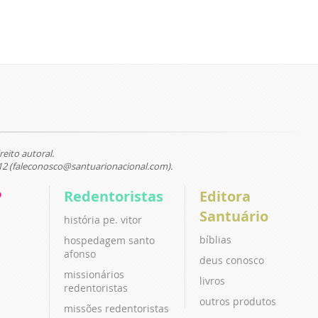
reito autoral.
12 (faleconosco@santuarionacional.com).
P
Redentoristas
Editora
Santuário
história pe. vitor
bíblias
hospedagem santo
afonso
deus conosco
missionários
livros
redentoristas
outros produtos
missões redentoristas