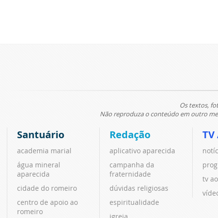
Os textos, fo
Não reproduza o conteúdo em outro meio
Santuário
Redação
TV
academia marial
aplicativo aparecida
notí
água mineral
campanha da
prog
aparecida
fraternidade
tv ao
cidade do romeiro
dúvidas religiosas
víde
centro de apoio ao
espiritualidade
romeiro
igreja