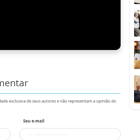
omentar
dade exclusiva de seus autores e não representam a opinião do
Seu e-mail