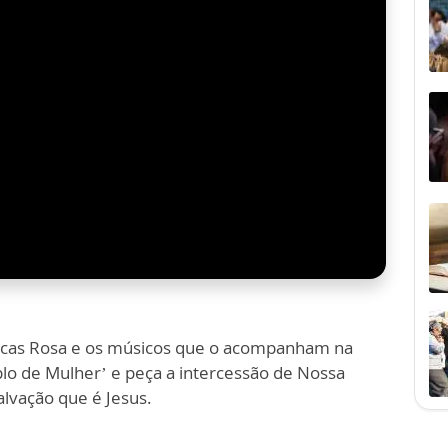
ucas Rosa e os músicos que o acompanham na
lo de Mulher’ e peça a intercessão de Nossa
lvação que é Jesus.