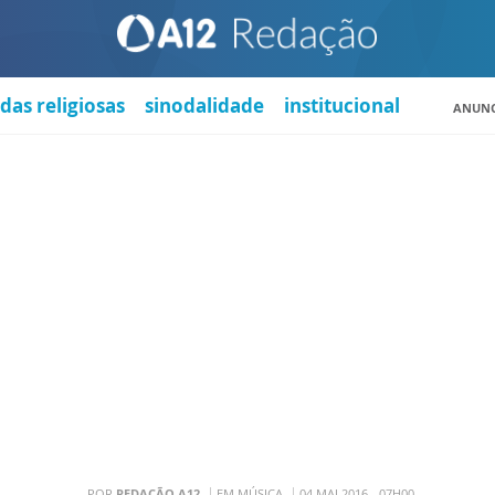
das religiosas
sinodalidade
institucional
ANUNC
POR
REDAÇÃO A12
EM MÚSICA
04 MAI 2016 - 07H00