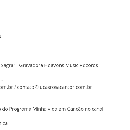
o
a Sagrar - Gravadora Heavens Music Records -
 -
.com.br / contato@lucasrosacantor.com.br
cas do Programa Minha Vida em Canção no canal
sica