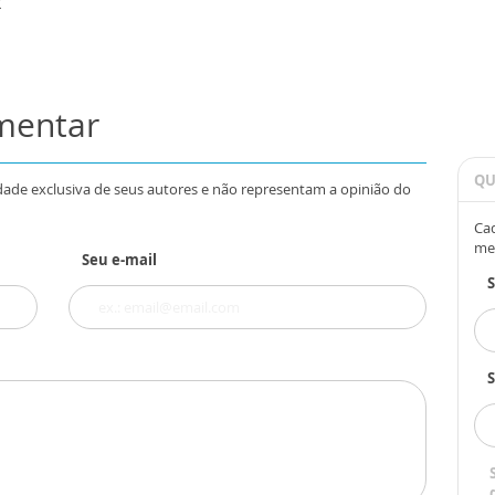
2
omentar
QU
dade exclusiva de seus autores e não representam a opinião do
Cad
me
Seu e-mail
S