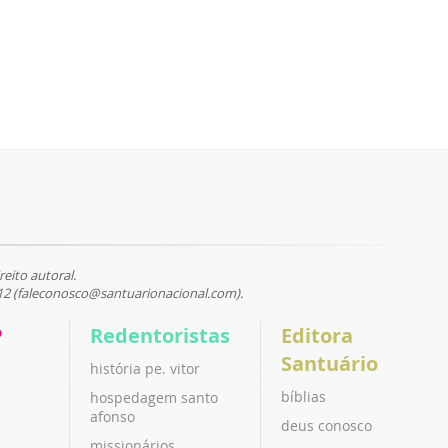
reito autoral.
12 (faleconosco@santuarionacional.com).
P
Redentoristas
Editora
Santuário
história pe. vitor
bíblias
hospedagem santo
afonso
deus conosco
missionários