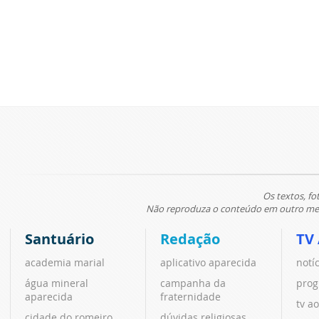
Os textos, fo
Não reproduza o conteúdo em outro meio
Santuário
Redação
TV
academia marial
aplicativo aparecida
notí
água mineral
campanha da
prog
aparecida
fraternidade
tv ao
cidade do romeiro
dúvidas religiosas