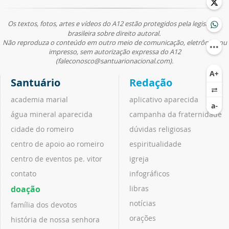
Os textos, fotos, artes e vídeos do A12 estão protegidos pela legislação
brasileira sobre direito autoral.
Não reproduza o conteúdo em outro meio de comunicação, eletrônico ou
impresso, sem autorização expressa do A12
(faleconosco@santuarionacional.com).
Santuário
Redação
academia marial
aplicativo aparecida
água mineral aparecida
campanha da fraternidade
cidade do romeiro
dúvidas religiosas
centro de apoio ao romeiro
espiritualidade
centro de eventos pe. vitor
igreja
contato
infográficos
doação
libras
notícias
família dos devotos
orações
história de nossa senhora