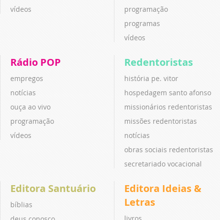
vídeos
programação
programas
vídeos
Rádio POP
Redentoristas
empregos
história pe. vitor
notícias
hospedagem santo afonso
ouça ao vivo
missionários redentoristas
programação
missões redentoristas
vídeos
notícias
obras sociais redentoristas
secretariado vocacional
Editora Santuário
Editora Ideias &
Letras
bíblias
livros
deus conosco