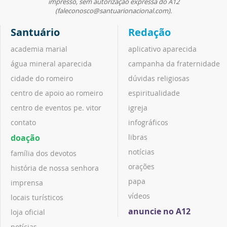
impresso, sem autorização expressa do A12
(faleconosco@santuarionacional.com).
Santuário
Redação
academia marial
aplicativo aparecida
água mineral aparecida
campanha da fraternidade
cidade do romeiro
dúvidas religiosas
centro de apoio ao romeiro
espiritualidade
centro de eventos pe. vitor
igreja
contato
infográficos
doação
libras
notícias
família dos devotos
orações
história de nossa senhora
papa
imprensa
vídeos
locais turísticos
anuncie no A12
loja oficial
notícias