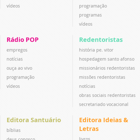
vídeos
programação
programas
vídeos
Rádio POP
Redentoristas
empregos
história pe. vitor
notícias
hospedagem santo afonso
ouça ao vivo
missionários redentoristas
programação
missões redentoristas
vídeos
notícias
obras sociais redentoristas
secretariado vocacional
Editora Santuário
Editora Ideias &
Letras
bíblias
livros
deus conosco