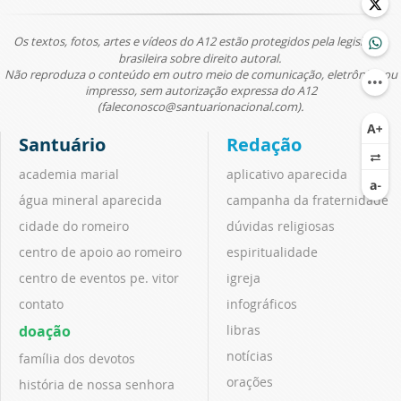
Os textos, fotos, artes e vídeos do A12 estão protegidos pela legislação
brasileira sobre direito autoral.
Não reproduza o conteúdo em outro meio de comunicação, eletrônico ou
impresso, sem autorização expressa do A12
(faleconosco@santuarionacional.com).
Santuário
Redação
academia marial
aplicativo aparecida
água mineral aparecida
campanha da fraternidade
cidade do romeiro
dúvidas religiosas
centro de apoio ao romeiro
espiritualidade
centro de eventos pe. vitor
igreja
contato
infográficos
doação
libras
notícias
família dos devotos
orações
história de nossa senhora