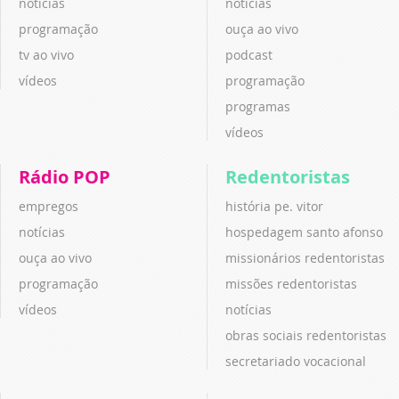
notícias
notícias
programação
ouça ao vivo
tv ao vivo
podcast
vídeos
programação
programas
vídeos
Rádio POP
Redentoristas
empregos
história pe. vitor
notícias
hospedagem santo afonso
ouça ao vivo
missionários redentoristas
programação
missões redentoristas
vídeos
notícias
obras sociais redentoristas
secretariado vocacional