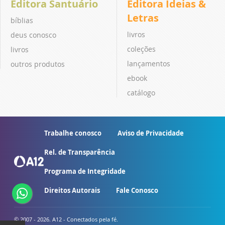
Editora Santuário
Editora Ideias &
Letras
bíblias
livros
deus conosco
coleções
livros
lançamentos
outros produtos
ebook
catálogo
Trabalhe conosco
Aviso de Privacidade
Rel. de Transparência
Programa de Integridade
Direitos Autorais
Fale Conosco
© 2007 - 2026. A12 - Conectados pela fé.